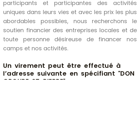
participants et participantes des activités
uniques dans leurs vies et avec les prix les plus
abordables possibles, nous recherchons le
soutien financier des entreprises locales et de
toute personne désireuse de financer nos
camps et nos activités.
Un virement peut être effectué à
l’adresse suivante en spécifiant "DON
GROUPE ST-PIERRE" :
IBAN CH16 0022 6226 6043 16M3 B
Groupe scout St-Pierre
UBS à Porrentruy